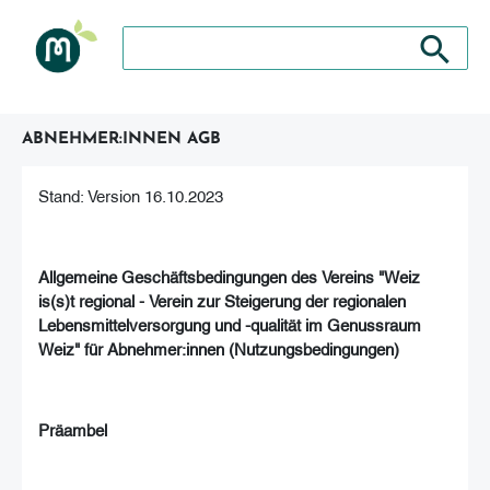
Suche nach: Zum Beispiel Wein, Fleisch, Keramik, H
Suche nach
ABNEHMER:INNEN AGB
Stand: Version 16.10.2023
Allgemeine Geschäftsbedingungen
des Vereins "
Weiz
is(s)t regional - Verein zur Steigerung der regionalen
Lebensmittelversorgung und -qualität im Genussraum
Weiz"
für Abnehmer:innen
(Nutzungsbedingungen)
Präambel