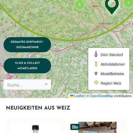
2
5
GESAMTES SORTIMENT -
SUCHMASCHINE
Dein Standort
Abholstationen
CLICK & COLLECT
MOAKTLADEN
MoaktBetriebe
Region Weiz
Suche...
Leaflet
|
©
OpenStreetMap
contributors
NEUIGKEITEN AUS WEIZ
Bio