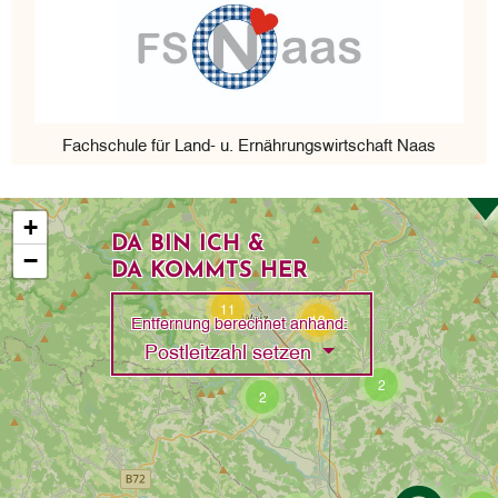
Fachschule für Land- u. Ernährungswirtschaft Naas
+
DA BIN ICH &
−
DA KOMMTS HER
11
13
Entfernung berechnet anhand:
Toggle Dropdown
Postleitzahl setzen
2
2