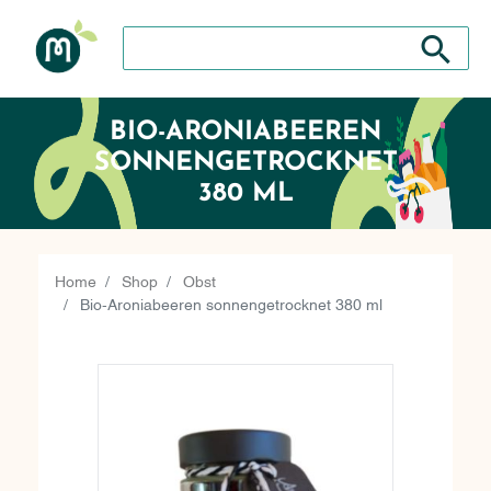
Search store
Search sto
BIO-ARONIABEEREN
SONNENGETROCKNET
380 ML
Home
Shop
Obst
Bio-Aroniabeeren sonnengetrocknet 380 ml