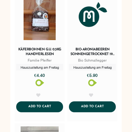
KÄFERBOHNEN G.U. 0,5KG
BIO-ARONIABEEREN
HANDVERLESEN
SONNENGETROCKNET 192
ML
Familie Pfeiffer
Bio Schmallegger
Hauszustellung am Freitag
Hauszustellung am Freitag
€4.40
€5.90
AddToWishlist
AddToWishlist
ADDTOCART
ADDTOCART
ADD TO CART
ADD TO CART