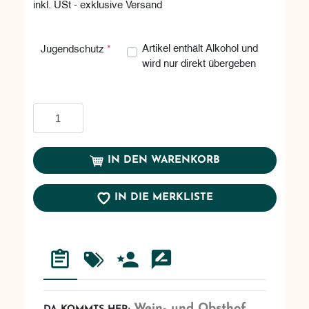
inkl. USt - exklusive Versand
Artikel enthält Alkohol und wird nur d
Artikel enthält Alkohol und
Jugendschutz
*
wird nur direkt übergeben
In den Warenkorb
IN DEN WARENKORB
IN DIE MERKLISTE
Wein- und Obsthof